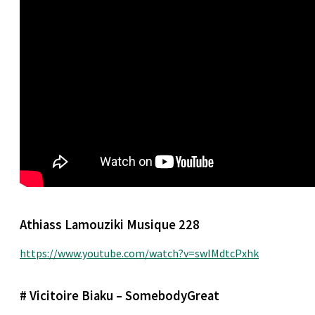
Athiass Lamouziki Musique 228
https://www.youtube.com/watch?v=swIMdtcPxhk
# Vicitoire Biaku – SomebodyGreat