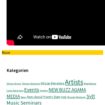
More
Kategorien
Artists
African literature
African Drums
African literature
BreakDance
Events
NEW BUZZ AGAMA
Cajon Workshop
HipHop
Sylt
MEDIA
Non classé
Poetry Slam
News
R228 (Rumba Togolaise)
Music Seminars