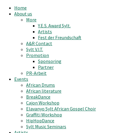
Home
About us
More
Y.E.S. Award Sylt.
Artists
Fest der Freundschaft
A&R Contact
Sylt V.I.T.
Promotion
Sponsoring
Partner
PR-Arbeit
Events
African Drums
African literature
BreakDance
Cajon Workshop
Elavanyo Sylt African Gospel Choir
Graffiti Workshop
HipHopDance
Sylt Music Seminars
Artists