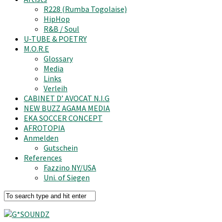
R228 (Rumba Togolaise)
HipHop
R&B / Soul
U-TUBE & POETRY
M.O.R.E
Glossary
Media
Links
Verleih
CABINET D’ AVOCAT N.I.G
NEW BUZZ AGAMA MEDIA
EKA SOCCER CONCEPT
AFROTOPIA
Anmelden
Gutschein
References
Fazzino NY/USA
Uni. of Siegen