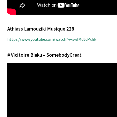
Athiass Lamouziki Musique 228
https://www.youtube.com/watch?v=swIMdtcPxhk
# Vicitoire Biaku – SomebodyGreat