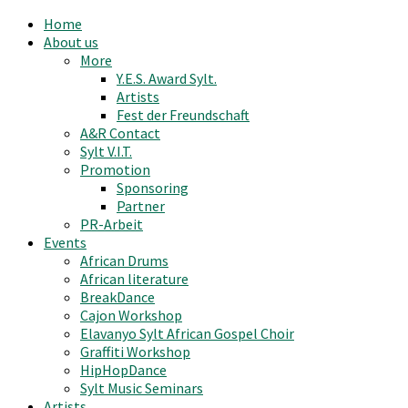
Home
About us
More
Y.E.S. Award Sylt.
Artists
Fest der Freundschaft
A&R Contact
Sylt V.I.T.
Promotion
Sponsoring
Partner
PR-Arbeit
Events
African Drums
African literature
BreakDance
Cajon Workshop
Elavanyo Sylt African Gospel Choir
Graffiti Workshop
HipHopDance
Sylt Music Seminars
Artists