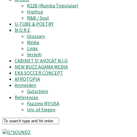
R228 (Rumba Togolaise)
HipHop
R&B / Soul
U-TUBE & POETRY
M.O.R.E
Glossary
Media
Links
Verleih
CABINET D’ AVOCAT N.I.G
NEW BUZZ AGAMA MEDIA
EKA SOCCER CONCEPT
AFROTOPIA
Anmelden
Gutschein
References
Fazzino NY/USA
Uni. of Siegen